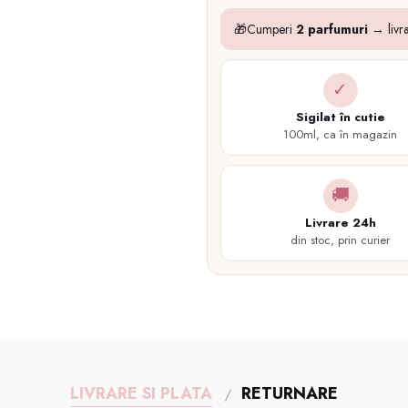
🎁
Cumperi
2 parfumuri
→ livr
✓
Sigilat în cutie
100ml, ca în magazin
🚚
Livrare 24h
din stoc, prin curier
LIVRARE SI PLATA
RETURNARE