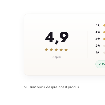
5★
4,9
4★
3★
2★
★★★★★
1★
0 opinii
✓ Re
Nu sunt opinii despre acest produs.