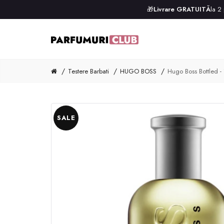
🎁
Livrare GRATUITĂ
la 2
Testere Barbati
HUGO BOSS
Hugo Boss Bottled 
SALE