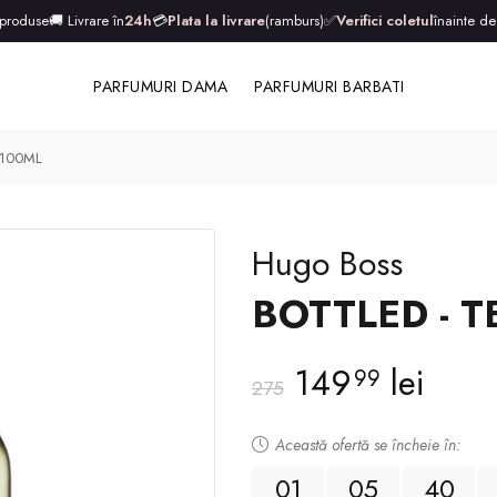
 produse
🚚 Livrare în
24h
💳
Plata la livrare
(ramburs)
✅
Verifici coletul
înainte de
PARFUMURI DAMA
PARFUMURI BARBATI
- 100ML
Hugo Boss
BOTTLED - T
149
lei
99
275
Această ofertă se încheie în:
01
05
40