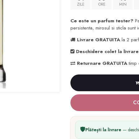
ZILE
ORE
MIN
Ce este un parfum tester?
Pa
persistenta, mirosul si sticla sunt 
Livrare GRATUITA
la 2 par
Deschidere colet la livrare
Returnare GRATUITA
timp 
C
🛡️
Plătești la livrare
— deschizi