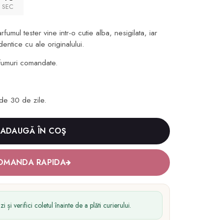
SEC
rfumul tester vine intr-o cutie alba, nesigilata, iar
identice cu ale originalului.
fumuri comandate.
de 30 de zile.
ADAUGĂ ÎN COŞ
OMANDA RAPIDA
 și verifici coletul înainte de a plăti curierului.