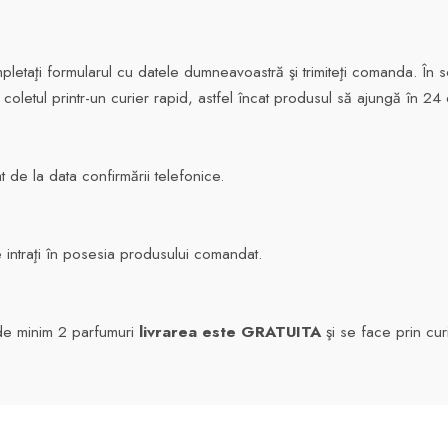
taţi formularul cu datele dumneavoastră şi trimiteţi comanda. În scu
 coletul printr-un curier rapid, astfel încat produsul să ajungă în 
t de la data confirmării telefonice.
e intraţi în posesia produsului comandat.
 de minim 2 parfumuri
livrarea este GRATUITA
şi se face prin cur