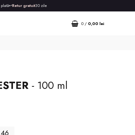
 plată
↩️
Retur gratuit
30 zile
0
/
0,00 lei
ESTER
- 100 ml
45