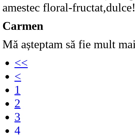
amestec floral-fructat,dulce
Carmen
Mă așteptam să fie mult mai 
<<
<
1
2
3
4