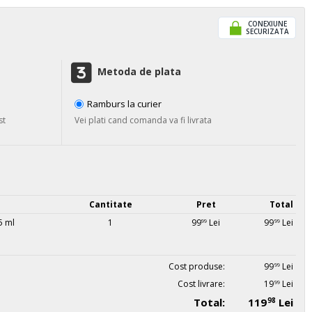
CONEXIUNE
SECURIZATA
Metoda de plata
Ramburs la curier
st
Vei plati cand comanda va fi livrata
Cantitate
Pret
Total
5 ml
1
99
Lei
99
Lei
99
99
Cost produse:
99
Lei
99
Cost livrare:
19
Lei
99
Total:
119
Lei
98