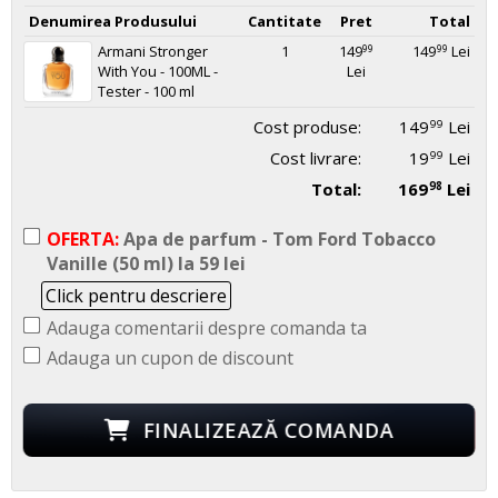
Denumirea Produsului
Cantitate
Pret
Total
Armani Stronger
1
149
149
Lei
99
99
With You - 100ML -
Lei
Tester - 100 ml
Cost produse:
149
Lei
99
Cost livrare:
19
Lei
99
Total:
169
Lei
98
OFERTA:
Apa de parfum - Tom Ford Tobacco
Vanille (50 ml) la 59 lei
Click pentru descriere
Adauga comentarii despre comanda ta
Adauga un cupon de discount
FINALIZEAZĂ COMANDA